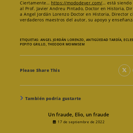
Ciertamente…
https://mododever.com/
… está siendo 
al Prof. Javier Andreu Pintado, Doctor en Historia, Di
a Angel Jordán Lorenzo Doctor en Historia, Director 
verdaderos maestros del autor, su apoyo y enseñanz
ETIQUETAS
:
ANGEL JORDÁN LORENZO
,
ANTIGÜEDAD TARDÍA
,
ECLE
PEPITO GRILLO
,
THEODOR MOMMSEM
Compartir
Please Share This
Se
abr
en
este
una
nue
ven
contenido
También podría gustarte
Un fraude, Elio, un fraude
17 de septiembre de 2022