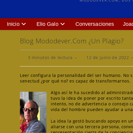
MODODEVER.COM, DOS P
Inicio
Elio Galo
Conversaciones
Joa
Blog Mododever.com ¿Un Plagio?
Tiempo
Publicación
3 minutos de lectura
12 de junio de 2022
de
de
lectura:
la
entrada:
Leer configura la personalidad del ser humano. No s
senectud ¿por qué no? es capaz de transformarnos.
Algo así le ha sucedido al administra
tuvo la idea de poner por escrito tant
intento, no de advertencia o consejo c
vida del hombre pueden ayudar a un
La idea la gestó buscando apoyo en un 
aliarse con una tercera persona, convi
representación cierta de la conciencia