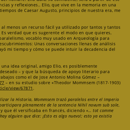
as y reflexiones.. Elio, que vive en la memoria en una
tiempos de Caesar Augusto, principios de nuestra era, me
 al menos un recurso fácil ya utilizado por tantos y tantos
. Es verdad que es sugerente el modo en que quieres,
 paralelismo, vocablo muy usado en Arqueología para
descubrimientos: Unas conversaciones llenas de análisis
yó mi tiempo y cómo se puede intuir la decadencia del
 una idea original, amigo Elio, es posiblemente
deseado – y que la búsqueda de apoyo literario para
trabajos como el de Jose Antonio Molina Gómez –
577
– en su estudio sobre «Theodor Mommsem (1817-1903)
ticle/view/67871
.
lizar la Historia, Mommsem trazó paralelos entre el Imperio
rticipara plenamente de la sentencia Nihil novum sub sole,
e y que él versificaba en francés, diciendo
«… tot comme
hay alguien que dice: ¡Esto es algo nuevo!; esto ya existía