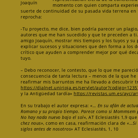
Joaquín
momento con quien comparta experienci
suerte de continuidad de su pasada vida terrena en 
reprocha:
-Tu proyecto, me dice, bien podría parecer un plagio,
autores que me han sucedido y que te preceden a ti
amigo Joaquín, mostrar mis tiempos y los tuyos y su
explicar sucesos y situaciones que den forma a los 
crítico que ayuden a comprender mejor por qué deca
tuyo.
– Debo reconocer, le contesto, que lo que me pareció
consecuencia de tanta lectura – menos de la que he 
reafirmar mis barruntos me ha llevado a descubrir 
https://dialnet.unirioja.es/servlet/autor?codigo=123
y la Antigüedad tardía»
https://revistas.um.es/ayc/ar
En su trabajo el autor expresa:
«… En su afán de actua
Romano y su propio tiempo. Parece como si Mommsem pa
No hay nada nuevo bajo el sol
«, AT Eclesiastés 1,9 qu
chez nous»
, como en casa, reafirmación clara de
«…Si 
siglos antes de nosotros»
AT Eclesiastés, 1, 10