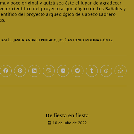
muy poco original y quizá sea éste el lugar de agradecer
rector científico del proyecto arqueológico de Los Bañales y
científico del proyecto arqueológico de Cabezo Ladrero,
as,
SIASTÉS
,
JAVIER ANDREU PINTADO
,
JOSÉ ANTONIO MOLINA GÓMEZ
,
Se
Se
Se
Se
Se
Se
Se
Se
Se
e
abre
abre
abre
abre
abre
abre
abre
abre
abre
en
en
en
en
en
en
en
en
en
una
una
una
una
una
una
una
una
una
va
nueva
nueva
nueva
nueva
nueva
nueva
nueva
nueva
nueva
tana
ventana
ventana
ventana
ventana
ventana
ventana
ventana
ventana
venta
De fiesta en fiesta
10 de julio de 2022