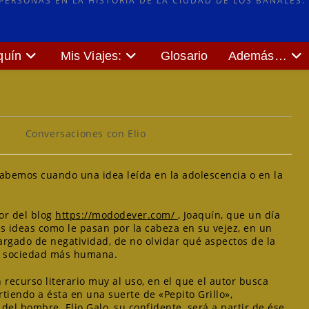
ERSONAS EN LA HISTORIA DE LA CIUDAD DE LOS BAÑALES.
quín
Mis Viajes:
Glosario
Además…
Categoría
Conversaciones con Elio
de
la
entrada:
abemos cuando una idea leída en la adolescencia o en la
dor del blog
https://mododever.com/
, Joaquín, que un día
as ideas como le pasan por la cabeza en su vejez, en un
argado de negatividad, de no olvidar qué aspectos de la
a sociedad más humana.
recurso literario muy al uso, en el que el autor busca
rtiendo a ésta en una suerte de «Pepito Grillo»,
 del hombre. Elio Galo, su confidente, será a partir de ése