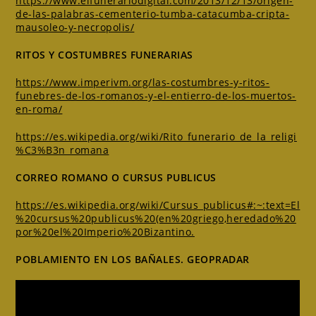
https://www.elfunerariodigital.com/2013/12/13/origen-
de-las-palabras-cementerio-tumba-catacumba-cripta-
mausoleo-y-necropolis/
RITOS Y COSTUMBRES FUNERARIAS
https://www.imperivm.org/las-costumbres-y-ritos-
funebres-de-los-romanos-y-el-entierro-de-los-muertos-
en-roma/
https://es.wikipedia.org/wiki/Rito_funerario_de_la_religi
%C3%B3n_romana
CORREO ROMANO O CURSUS PUBLICUS
https://es.wikipedia.org/wiki/Cursus_publicus#:~:text=El
%20cursus%20publicus%20(en%20griego,heredado%20
por%20el%20Imperio%20Bizantino.
POBLAMIENTO EN LOS BAÑALES. GEOPRADAR