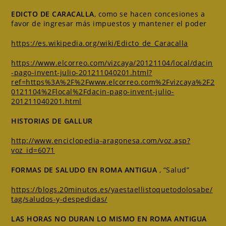
EDICTO DE CARACALLA
, como se hacen concesiones a
favor de ingresar más impuestos y mantener el poder
https://es.wikipedia.org/wiki/Edicto_de_Caracalla
https://www.elcorreo.com/vizcaya/20121104/local/dacin
-pago-invent-julio-201211040201.html?
ref=https%3A%2F%2Fwww.elcorreo.com%2Fvizcaya%2F2
0121104%2Flocal%2Fdacin-pago-invent-julio-
201211040201.html
HISTORIAS DE GALLUR
http://www.enciclopedia-aragonesa.com/voz.asp?
voz_id=6071
FORMAS DE SALUDO EN ROMA ANTIGUA
, “Salud”
https://blogs.20minutos.es/yaestaellistoquetodolosabe/
tag/saludos-y-despedidas/
LAS HORAS NO DURAN LO MISMO EN ROMA ANTIGUA