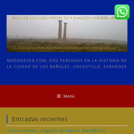
Ir
al
contenido
MODODEVER.COM, DOS PERSONAS EN LA HISTORIA DE
LA CIUDAD DE LOS BAÑALES. UNCASTILLO, ZARAGOZA
Menú
Entradas recientes
«Serva ordinem…» (Agustín de Hipona, 354-430 d.C.)