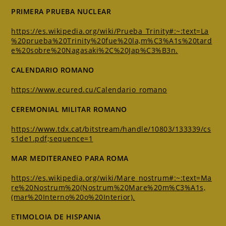
PRIMERA PRUEBA NUCLEAR
https://es.wikipedia.org/wiki/Prueba_Trinity#:~:text=La
%20prueba%20Trinity%20fue%20la,m%C3%A1s%20tard
e%20sobre%20Nagasaki%2C%20Jap%C3%B3n.
CALENDARIO ROMANO
https://www.ecured.cu/Calendario_romano
CEREMONIAL MILITAR ROMANO
https://www.tdx.cat/bitstream/handle/10803/133339/cs
s1de1.pdf;sequence=1
MAR MEDITERANEO PARA ROMA
https://es.wikipedia.org/wiki/Mare_nostrum#:~:text=Ma
re%20Nostrum%20(Nostrum%20Mare%20m%C3%A1s,
(mar%20Interno%20o%20Interior).
E
TIMOLOIA DE HISPANIA