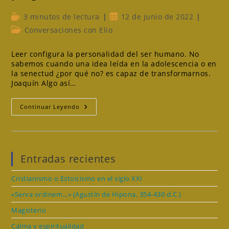
Tiempo
Publicación
3 minutos de lectura
12 de junio de 2022
de
de
Categoría
Conversaciones con Elio
lectura:
la
de
entrada:
la
Leer configura la personalidad del ser humano. No
entrada:
sabemos cuando una idea leída en la adolescencia o en
la senectud ¿por qué no? es capaz de transformarnos.
Joaquín Algo así…
Blog
Continuar Leyendo
Mododever.com
¿Un
Plagio?
Entradas recientes
Cristianismo o Estoicismo en el siglo XXI
«Serva ordinem…» (Agustín de Hipona, 354-430 d.C.)
Magisterio
Calma y espiritualidad