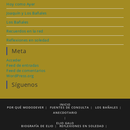
Hoy como Ayer
Joaquín y Los Bañales
Los Bañales
Recuerdos en la red
Reflexiones en soledad
Meta
Acceder
Feed de entradas
Feed de comentarios
WordPress.org
Síguenos
INICIO
POR QUÉ MODODEVER
FUENTES DE CONSULTA
LOS BAÑALES
ANECDOTARIO
ELIO GALO
BIOGRAFÍA DE ELIO
REFLEXIONES EN SOLEDAD