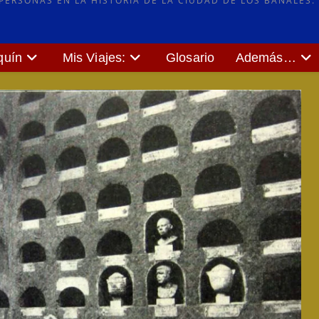
ERSONAS EN LA HISTORIA DE LA CIUDAD DE LOS BAÑALES.
quín
Mis Viajes:
Glosario
Además…