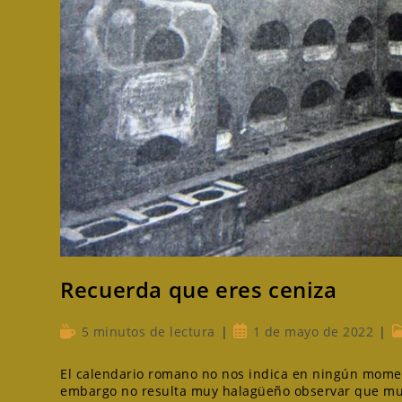
Recuerda que eres ceniza
Tiempo
Publicación
C
5 minutos de lectura
1 de mayo de 2022
de
de
d
lectura:
la
l
El calendario romano no nos indica en ningún mome
entrada:
e
embargo no resulta muy halagüeño observar que m