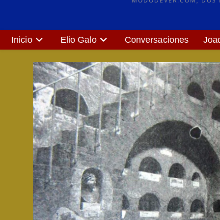
MODODEVER.COM, DOS P
Inicio
Elio Galo
Conversaciones
Joa