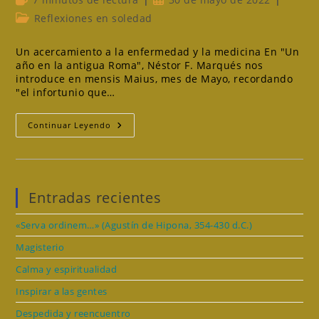
de
de
Categoría
Reflexiones en soledad
lectura:
la
de
entrada:
la
Un acercamiento a la enfermedad y la medicina En "Un
entrada:
año en la antigua Roma", Néstor F. Marqués nos
introduce en mensis Maius, mes de Mayo, recordando
"el infortunio que…
Mayo
Continuar Leyendo
¿un
Mes
Funesto?
Entradas recientes
«Serva ordinem…» (Agustín de Hipona, 354-430 d.C.)
Magisterio
Calma y espiritualidad
Inspirar a las gentes
Despedida y reencuentro