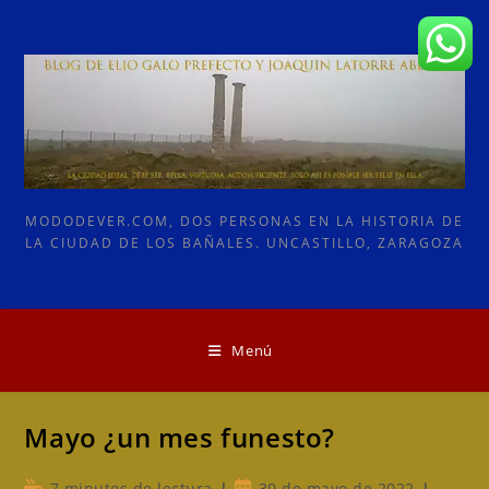
Ir
al
contenido
MODODEVER.COM, DOS PERSONAS EN LA HISTORIA DE
LA CIUDAD DE LOS BAÑALES. UNCASTILLO, ZARAGOZA
Menú
Mayo ¿un mes funesto?
Tiempo
Publicación
7 minutos de lectura
30 de mayo de 2022