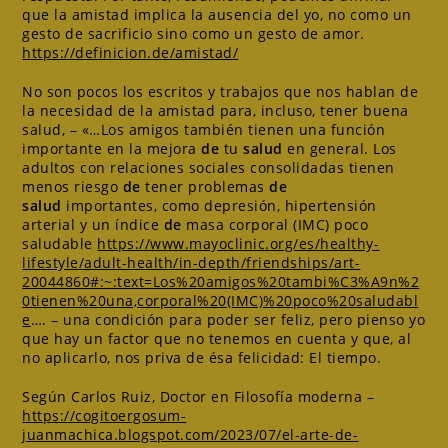
que la amistad implica la ausencia del yo, no como un
gesto de sacrificio sino como un gesto de amor.
https://definicion.de/amistad/
No son pocos los escritos y trabajos que nos hablan de
la necesidad de la amistad para, incluso, tener buena
salud, – «…Los amigos también tienen una función
importante en la mejora
de
tu
salud
en general. Los
adultos con relaciones sociales consolidadas tienen
menos riesgo
de
tener problemas
de
salud
importantes, como depresión, hipertensión
arterial y un índice
de
masa corporal (IMC) poco
saludable
https://www.mayoclinic.org/es/healthy-
lifestyle/adult-health/in-depth/friendships/art-
20044860#:~:text=Los%20amigos%20tambi%C3%A9n%2
0tienen%20una,corporal%20(IMC)%20poco%20saludabl
e
…. – una condición para poder ser feliz, pero pienso yo
que hay un factor que no tenemos en cuenta y que, al
no aplicarlo, nos priva de ésa felicidad: El tiempo.
Según Carlos Ruiz, Doctor en Filosofía moderna –
https://cogitoergosum-
juanmachica.blogspot.com/2023/07/el-arte-de-