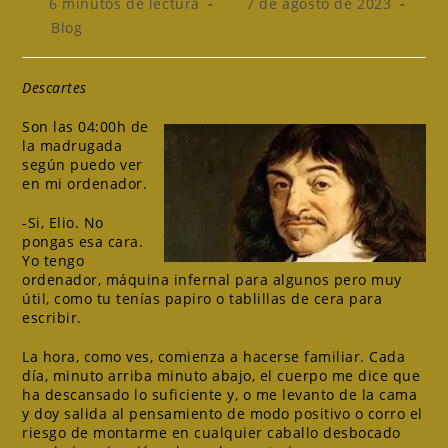
Tiempo
Publicación
6 minutos de lectura
7 de agosto de 2023
de
de
Categoría
Blog
lectura:
la
de
entrada:
la
entrada:
Descartes
Son las 04:00h de
la madrugada
según puedo ver
en mi ordenador.
-Si, Elio. No
pongas esa cara.
Yo tengo
ordenador, máquina infernal para algunos pero muy
útil, como tu tenías papiro o tablillas de cera para
escribir.
La hora, como ves, comienza a hacerse familiar. Cada
día, minuto arriba minuto abajo, el cuerpo me dice que
ha descansado lo suficiente y, o me levanto de la cama
y doy salida al pensamiento de modo positivo o corro el
riesgo de montarme en cualquier caballo desbocado