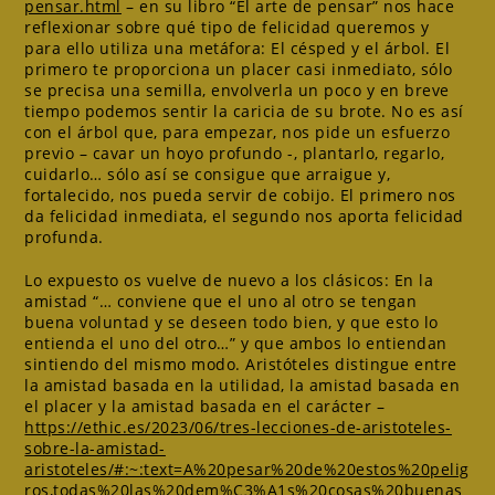
pensar.html
– en su libro “El arte de pensar” nos hace
reflexionar sobre qué tipo de felicidad queremos y
para ello utiliza una metáfora: El césped y el árbol. El
primero te proporciona un placer casi inmediato, sólo
se precisa una semilla, envolverla un poco y en breve
tiempo podemos sentir la caricia de su brote. No es así
con el árbol que, para empezar, nos pide un esfuerzo
previo – cavar un hoyo profundo -, plantarlo, regarlo,
cuidarlo… sólo así se consigue que arraigue y,
fortalecido, nos pueda servir de cobijo. El primero nos
da felicidad inmediata, el segundo nos aporta felicidad
profunda.
Lo expuesto os vuelve de nuevo a los clásicos: En la
amistad “… conviene que el uno al otro se tengan
buena voluntad y se deseen todo bien, y que esto lo
entienda el uno del otro…” y que ambos lo entiendan
sintiendo del mismo modo. Aristóteles distingue entre
la amistad basada en la utilidad, la amistad basada en
el placer y la amistad basada en el carácter –
https://ethic.es/2023/06/tres-lecciones-de-aristoteles-
sobre-la-amistad-
aristoteles/#:~:text=A%20pesar%20de%20estos%20pelig
ros,todas%20las%20dem%C3%A1s%20cosas%20buenas