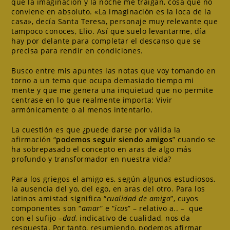
que la imaginación y la noche me traigan, cosa que no
conviene en absoluto. «La imaginación es la loca de la
casa», decía Santa Teresa, personaje muy relevante que
tampoco conoces, Elio. Así que suelo levantarme, día
hay por delante para completar el descanso que se
precisa para rendir en condiciones.
Busco entre mis apuntes las notas que voy tomando en
torno a un tema que ocupa demasiado tiempo mi
mente y que me genera una inquietud que no permite
centrase en lo que realmente importa: Vivir
armónicamente o al menos intentarlo.
La cuestión es que ¿puede darse por válida la
afirmación “
podemos seguir siendo amigos
” cuando se
ha sobrepasado el concepto en aras de algo más
profundo y transformador en nuestra vida?
Para los griegos el amigo es, según algunos estudiosos,
la ausencia del yo, del ego, en aras del otro. Para los
latinos amistad significa “
cualidad de amigo
”, cuyos
componentes son “
amar
” e “
icus
” – relativo a.. – que
con el sufijo
–dad
, indicativo de cualidad, nos da
respuesta. Por tanto, resumiendo, podemos afirmar