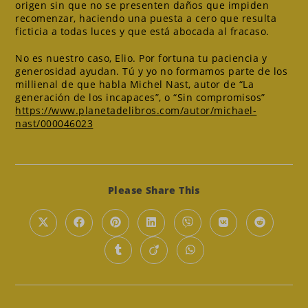
origen sin que no se presenten daños que impiden
recomenzar, haciendo una puesta a cero que resulta
ficticia a todas luces y que está abocada al fracaso.
No es nuestro caso, Elio. Por fortuna tu paciencia y
generosidad ayudan. Tú y yo no formamos parte de los
millienal de que habla Michel Nast, autor de “La
generación de los incapaces”, o “Sin compromisos”
https://www.planetadelibros.com/autor/michael-
nast/000046023
Compartir
Please Share This
este
contenido
Se
Se
Se
Se
Se
Se
Se
abre
abre
abre
abre
abre
abre
abre
en
en
en
en
en
en
en
Se
Se
Se
una
una
una
una
una
una
una
abre
abre
abre
nueva
nueva
nueva
nueva
nueva
nueva
nueva
en
en
en
ventana
ventana
ventana
ventana
ventana
ventana
ventana
una
una
una
nueva
nueva
nueva
ventana
ventana
ventana